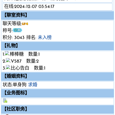
在线:2024-12-07 03:54:17
【聊室资料】
聊天等级:
称号:
积分: 3043 排名:
未入榜
【礼物】
1.
棒棒糖 数量:1
2.
V587 数量:2
3.
比心告白 数量:1
【婚姻资料】
状态:单身狗
求婚
【业务图标】
【社区职务】