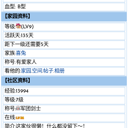
血型: B型
【家园资料】
等级:
(LV9)
活跃天:135天
距下一级还需要5天
家族:
喜兔
称号:
有爱家人
看他的:
家园
.
空间
.
帖子
.
相册
【社区资料】
经验:13994
等级:7级
称号:
军团剑士
在线:
简介:这家伙很懒！什么都没留下～！