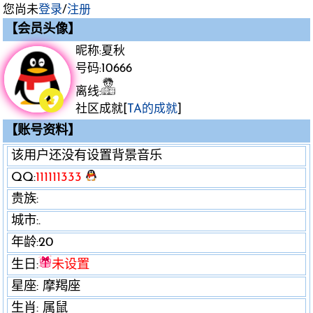
您尚未
登录
/
注册
【会员头像】
昵称:
夏秋
号码:10666
离线:
社区成就[
TA的成就
]
【账号资料】
该用户还没有设置背景音乐
QQ:
111111333
贵族:
城市:
.
年龄:20
生日:
未设置
星座: 摩羯座
生肖: 属鼠