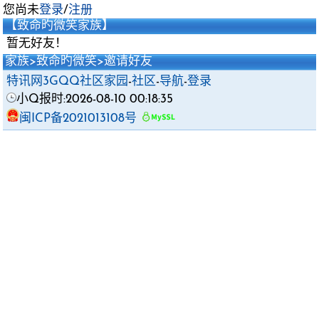
您尚未
登录
/
注册
【致命旳微笑家族】
暂无好友！
家族
>
致命旳微笑
>邀请好友
特讯网3GQQ社区家园
-
社区
-
导航
-
登录
小Q报时:2026-08-10 00:18:35
闽ICP备2021013108号