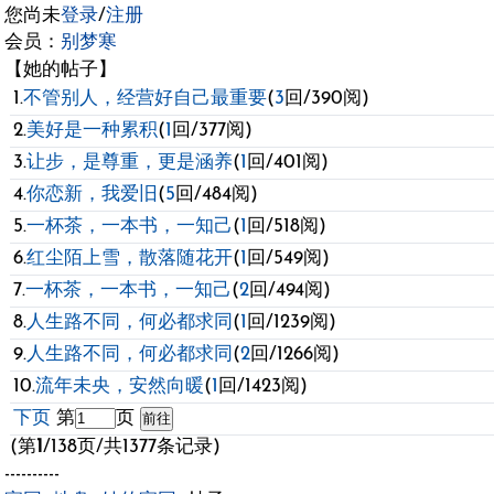
您尚未
登录
/
注册
会员：
别梦寒
【她的帖子】
1.
不管别人，经营好自己最重要
(
3
回/390阅)
2.
美好是一种累积
(
1
回/377阅)
3.
让步，是尊重，更是涵养
(
1
回/401阅)
4.
你恋新，我爱旧
(
5
回/484阅)
5.
一杯茶，一本书，一知己
(
1
回/518阅)
6.
红尘陌上雪，散落随花开
(
1
回/549阅)
7.
一杯茶，一本书，一知己
(
2
回/494阅)
8.
人生路不同，何必都求同
(
1
回/1239阅)
9.
人生路不同，何必都求同
(
2
回/1266阅)
10.
流年未央，安然向暖
(
1
回/1423阅)
下页
第
页
(第
1
/138页/共1377条记录)
----------