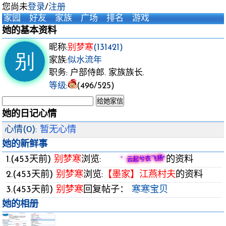
您尚未
登录
/
注册
家园
好友
家族
广场
排名
游戏
她的基本资料
昵称:
别梦寒
(131421)
家族:
似水流年
职务: 户部侍郎. 家族族长.
等级
:
(496/525)
她的日记心情
心情(0)
: 暂无心情
她的新鲜事
1.(453天前)
别梦寒
浏览:
的资料
゛云起兮衣飞扬°
2.(453天前)
别梦寒
浏览:
【墨家】江燕村夫
的资料
3.(453天前)
别梦寒
回复帖子：
寒寒宝贝
她的相册