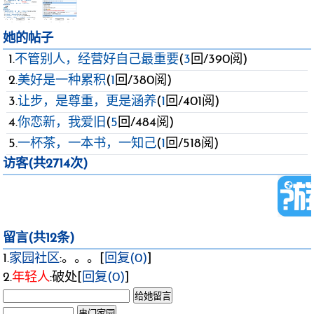
她的帖子
1.
不管别人，经营好自己最重要
(
3
回/390阅)
2.
美好是一种累积
(
1
回/380阅)
3.
让步，是尊重，更是涵养
(
1
回/401阅)
4.
你恋新，我爱旧
(
5
回/484阅)
5.
一杯茶，一本书，一知己
(
1
回/518阅)
访客(共2714次)
留言(共12条)
1.
家园社区
:。。。[
回复(0)
]
2.
年轻人
:破处[
回复(0)
]