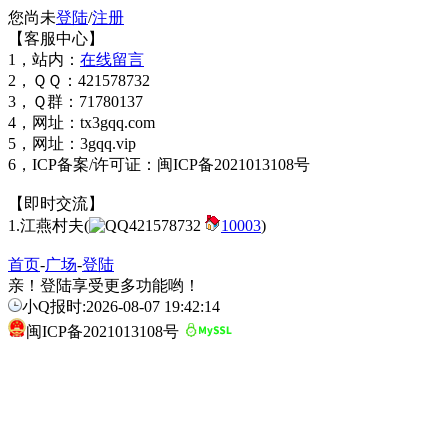
您尚未
登陆
/
注册
【客服中心】
1，站内：
在线留言
2，ＱＱ：421578732
3，Ｑ群：71780137
4，网址：tx3gqq.com
5，网址：3gqq.vip
6，ICP备案/许可证：闽ICP备2021013108号
【即时交流】
1.江燕村夫(
421578732
10003
)
首页
-
广场
-
登陆
亲！登陆享受更多功能哟！
小Q报时:2026-08-07 19:42:14
闽ICP备2021013108号