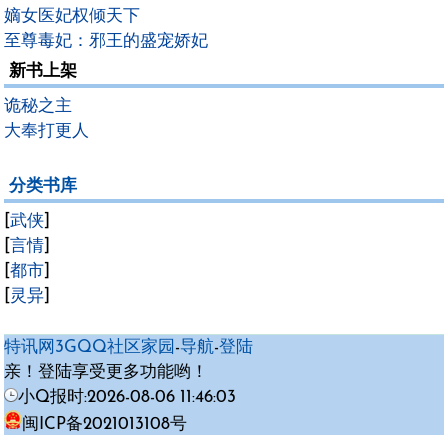
嫡女医妃权倾天下
至尊毒妃：邪王的盛宠娇妃
新书上架
诡秘之主
大奉打更人
分类书库
[
武侠
]
[
言情
]
[
都市
]
[
灵异
]
特讯网3GQQ社区家园
-
导航
-
登陆
亲！登陆享受更多功能哟！
小Q报时:2026-08-06 11:46:03
闽ICP备2021013108号