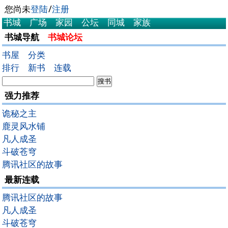
您尚未
登陆
/
注册
书城
广场
家园
公坛
同城
家族
书城导航
书城论坛
书屋
分类
排行
新书
连载
强力推荐
诡秘之主
鹿灵风水铺
凡人成圣
斗破苍穹
腾讯社区的故事
最新连载
腾讯社区的故事
凡人成圣
斗破苍穹