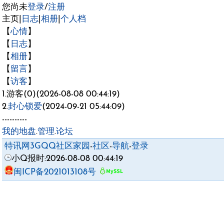
您尚未
登录
/
注册
主页|
日志
|
相册
|
个人档
【
心情
】
【
日志
】
【
相册
】
【
留言
】
【
访客
】
1.游客(0)(2026-08-08 00:44:19)
2.
封心锁爱
(2024-09-21 05:44:09)
----------
我的地盘
.
管理
.
论坛
特讯网3GQQ社区家园
-
社区
-
导航
-
登录
小Q报时:2026-08-08 00:44:19
闽ICP备2021013108号