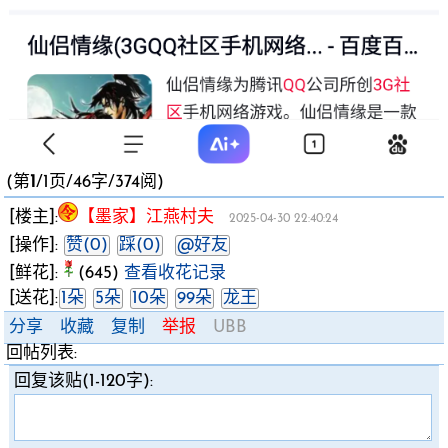
(第
1
/1页/46字/374阅)
[楼主]:
【墨家】江燕村夫
2025-04-30 22:40:24
[操作]:
赞(0)
踩(0)
@好友
[鲜花]:
(645)
查看收花记录
[送花]:
1朵
5朵
10朵
99朵
龙王
分享
收藏
复制
举报
UBB
回帖列表:
回复该贴(1-120字):