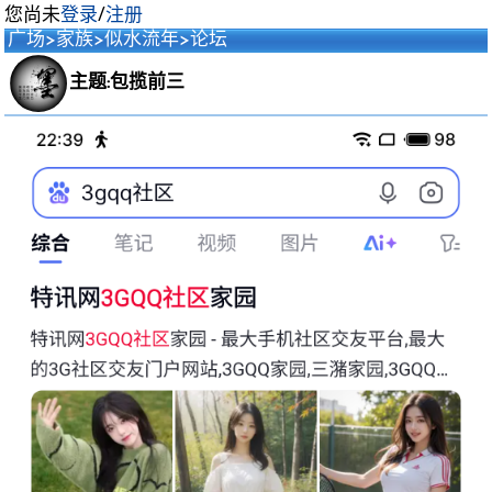
您尚未
登录
/
注册
广场
>
家族
>
似水流年
>
论坛
主题:包揽前三