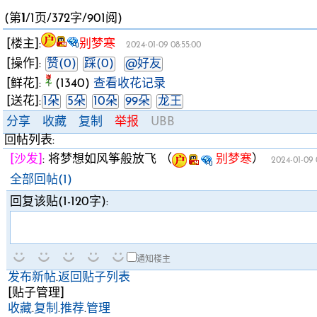
(第
1
/1页/372字/901阅)
[楼主]:
别梦寒
2024-01-09 08:55:00
[操作]:
赞(0)
踩(0)
@好友
[鲜花]:
(1340)
查看收花记录
[送花]:
1朵
5朵
10朵
99朵
龙王
分享
收藏
复制
举报
UBB
回帖列表:
[沙发]
:
将梦想如风筝般放飞
（
别梦寒
）
2024-01-09 
全部回帖(1)
回复该贴(1-120字):
通知楼主
发布新帖
.
返回贴子列表
[贴子管理]
收藏
.
复制
.
推荐
.
管理