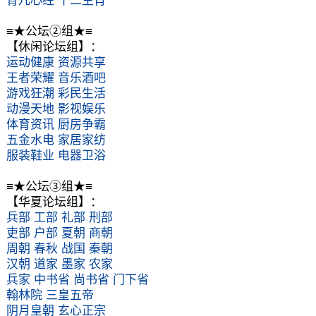
育儿心经
十二生肖
≡★公坛②组★≡
【休闲论坛组】：
运动健康
资源共享
王者荣耀
音乐酒吧
游戏狂潮
彩民生活
动漫天地
影视娱乐
体育资讯
厨房争霸
五金水电
家居家纺
服装鞋业
电器卫浴
≡★公坛③组★≡
【华夏论坛组】：
兵部
工部
礼部
刑部
吏部
户部
夏朝
商朝
周朝
春秋
战国
秦朝
汉朝
道家
墨家
农家
兵家
中书省
尚书省
门下省
翰林院
三皇五帝
阴月皇朝
玄心正宗