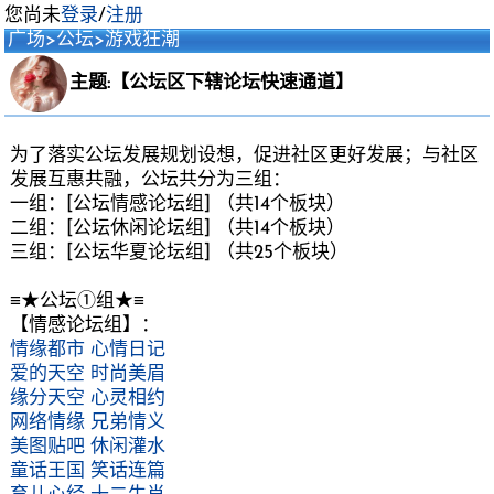
您尚未
登录
/
注册
广场
>
公坛
>
游戏狂潮
主题:【公坛区下辖论坛快速通道】
为了落实公坛发展规划设想，促进社区更好发展；与社区
发展互惠共融，公坛共分为三组：
一组：[公坛情感论坛组] （共14个板块）
二组：[公坛休闲论坛组] （共14个板块）
三组：[公坛华夏论坛组] （共25个板块）
≡★公坛①组★≡
【情感论坛组】：
情缘都市
心情日记
爱的天空
时尚美眉
缘分天空
心灵相约
网络情缘
兄弟情义
美图贴吧
休闲灌水
童话王国
笑话连篇