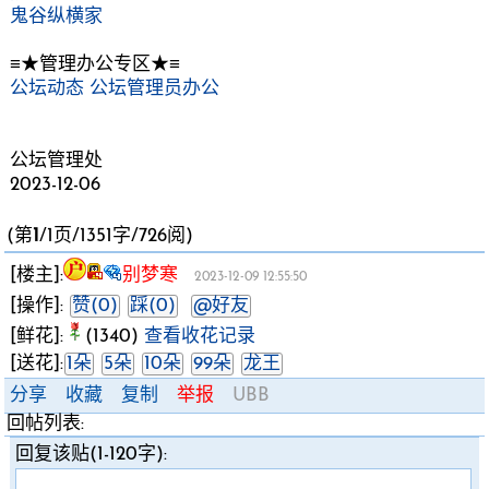
鬼谷纵横家
≡★管理办公专区★≡
公坛动态
公坛管理员办公
公坛管理处
2023-12-06
(第
1
/1页/1351字/726阅)
[楼主]:
别梦寒
2023-12-09 12:55:50
[操作]:
赞(0)
踩(0)
@好友
[鲜花]:
(1340)
查看收花记录
[送花]:
1朵
5朵
10朵
99朵
龙王
分享
收藏
复制
举报
UBB
回帖列表:
回复该贴(1-120字):