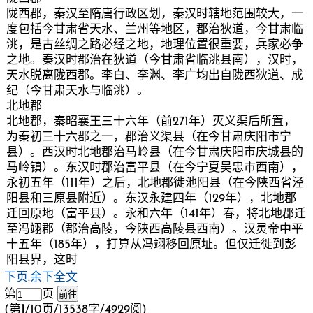
陇西郡，秦汉至隋唐行政区划，秦汉时辖地范围较大，一
度包括今甘肃省天水、兰州等地区，郡治狄道，今甘肃临
洮，是古丝绸之路必经之地，地理位置很重要，兵家必争
之地。秦汉时郡治在狄道（今甘肃省临洮县南），汉时，
天水脱离陇西郡。李白、李渊、李广均出自陇西狄道、成
纪（今甘肃天水与临洮）。
北地郡
北地郡，秦昭襄王三十六年（前271年）灭义渠后所置，
为秦初三十六郡之一，郡治义渠县（在今甘肃庆阳市宁
县）。西汉时北地郡治马岭县（在今甘肃庆阳市庆城县的
马岭镇）。东汉时郡治富平县（在今宁夏吴忠市西南），
永初五年（111年）之后，北地郡徙池阳县（在今陕西省泾
阳县和三原县附近）。东汉永建四年（129年），北地郡
迁回原地（富平县）。永和六年（141年）春，将北地郡迁
至冯翊郡（郡治高陵，今陕西高陵县西南）。汉灵帝中平
十五年（185年），打算从冯翊移回原址。但仅迁徙到彭
阳县界，这时
下页
.
余下全文
第
页
(第
1
/10页/13538字/4929阅)