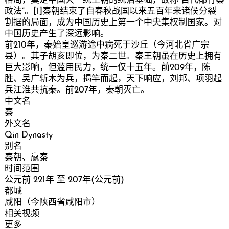
格局，奠定中国大一统王朝的统治基础，故称“百代都行秦
政法”。[1]秦朝结束了自春秋战国以来五百年来诸侯分裂
割据的局面，成为中国历史上第一个中央集权制国家。对
中国历史产生了深远影响。
前210年，秦始皇巡游途中病死于沙丘（今河北省广宗
县）。其子胡亥即位，为秦二世。秦王朝虽在历史上拥有
巨大影响，但滥用民力，统一仅十五年。前209年，陈
胜、吴广斩木为兵，揭竿而起，天下响应，刘邦、项羽起
兵江淮共抗秦。前207年，秦朝灭亡。
中文名
秦
外文名
Qin Dynasty
别名
秦朝、嬴秦
时间范围
公元前 221年 至 207年(公元前)
都城
咸阳（今陕西省咸阳市）
相关视频
更多