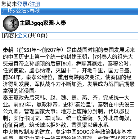
您尚未
登录
/
注册
广场
>
公坛
>
春秋
主题:3gqq家园-大秦
[内容]:
全文
(共10页)
秦朝（前221年～前207年）是由战国时期的秦国发展起来
的中国历史上第一个统一的封建王朝，[79]秦人的祖先大
费是黄帝之孙颛顼的后裔[80]，舜赐其嬴姓。秦穆公时，
任贤使能，虚心纳谏，灭国十二，开地千里，国力日盛。
前361年，秦孝公继位，重用商鞅两次变法，使秦国的经
济得到发展，军队战斗力不断加强，发展成为战国后期最
富强的诸侯国。
秦王嬴政先后灭韩、赵、魏、楚、燕、齐，完成统一大
业。前221年，嬴政称帝，史称“秦始皇”。秦朝在中央设三
公九卿，管理国家大事；地方上废除分封制，代以郡县
制；实行书同文、车同轨、统一度量衡。对外北击匈奴，
南征百越，筑长城以拒外敌，凿灵渠以通水系。
中央集权制度的建立，奠定中国2000余年政治制度基本