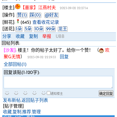
[楼主]:
【墨家】江燕村夫
2023-09-02 22:27:14
[操作]:
赞(1)
踩(0)
@好友
[鲜花]:
(645)
查看收花记录
[送花]:
1朵
5朵
10朵
99朵
龙王
分享
收藏
复制
举报
UBB
回帖列表:
[沙发]
:
楼主！你的帖子太好了。给你一个赞！
（
欢
聚G无情
）
回复
2023-09-02 22:29:33
全部回帖(1)
回复该贴(1-120字):
通知楼主
发布新帖
.
返回贴子列表
[贴子管理]
收藏
.
复制
.
推荐
.
管理