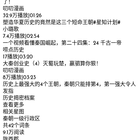
了！
叨叨漫画
32.9万播放|01:26
塑造华夏历史的竟然是这三个短命王朝#星知计划#
小璐歌
7.4万播放|02:54
一个视频看懂秦国崛起，第二十四集：24 千古一帝
唠点历史
17播放|03:20
大秦创业史（4）灭蜀玩楚，嬴驷算你狠！
叨叨漫画
8万播放|03:23
历史上最强大的4个王朝，秦朝只能排第4，第一强大令人
发指
历史揭密档案
查看更多
相关星图
秦朝一级行政区
共42个词条
9.1万阅读
陇西郡