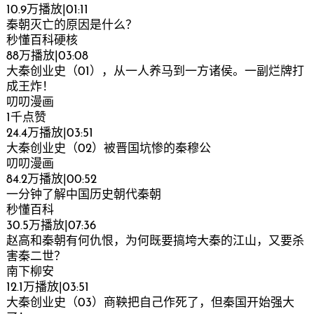
10.9万播放|01:11
秦朝灭亡的原因是什么？
秒懂百科硬核
88万播放|03:08
大秦创业史（01），从一人养马到一方诸侯。一副烂牌打
成王炸！
叨叨漫画
1千点赞
24.4万播放|03:51
大秦创业史（02）被晋国坑惨的秦穆公
叨叨漫画
84.2万播放|00:52
一分钟了解中国历史朝代秦朝
秒懂百科
30.5万播放|07:36
赵高和秦朝有何仇恨，为何既要搞垮大秦的江山，又要杀
害秦二世？
南下柳安
12.1万播放|03:51
大秦创业史（03）商鞅把自己作死了，但秦国开始强大