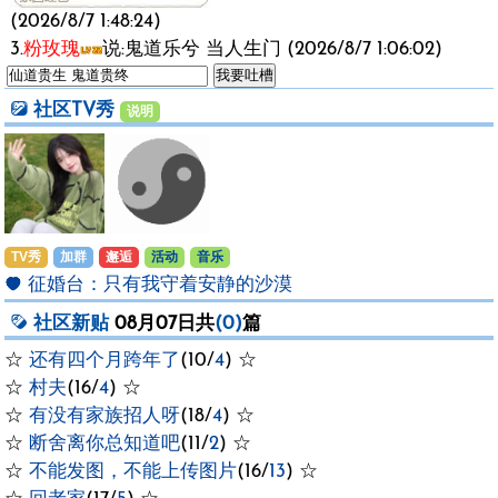
(2026/8/7 1:48:24)
3.
粉玫瑰
说:鬼道乐兮 当人生门 (2026/8/7 1:06:02)
社区TV秀
说明
TV秀
加群
邂逅
活动
音乐
征婚台：
只有我守着安静的沙漠
社区新贴
08月07日共
(0)
篇
☆
还有四个月跨年了
(10/
4
) ☆
☆
村夫
(16/
4
) ☆
☆
有没有家族招人呀
(18/
4
) ☆
☆
断舍离你总知道吧
(11/
2
) ☆
☆
不能发图，不能上传图片
(16/
13
) ☆