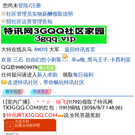
您尚未
登陆
/
注册
社区管理员实物薪酬领取说明
招社区运营管理告知
大特在线兵马:
89012
大军
返回特讯首页
欢迎
三石
.
自由幻想小刺客
.
幸w晚
.
黑马王子
.
卡西利亚
QQ群998099
新人礼包
任何疑问请进入
新人求助
领取
每日福利
|
走进特讯社区，带你畅玩特讯社区
[
聊天动态
快速灌水
]
1.[室内广播]:
╭＾＾☆╮徐飞
(11792)领取了特讯网
TX3GQQ.COM的红包：11913铜钱 (2026/8/7 1:48:26)
2.
特讯网TX3GQQ.COM
说:全民答题奖励
大吉大利
赶紧点击拆开吧