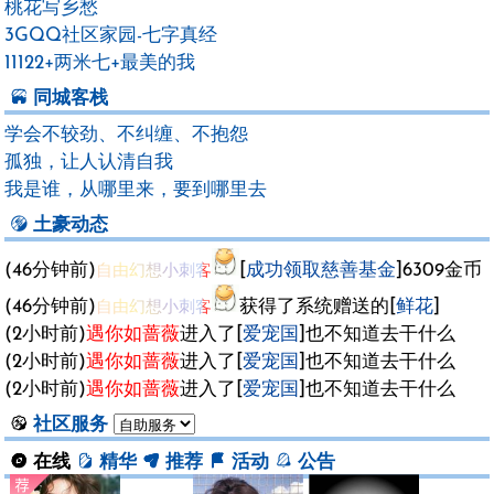
桃花写乡愁
3GQQ社区家园-七字真经
11122+两米七+最美的我
同城客栈
学会不较劲、不纠缠、不抱怨
孤独，让人认清自我
我是谁，从哪里来，要到哪里去
土豪动态
(46分钟前)
自由幻想小刺客
[
成功领取慈善基金
]6309金币
(46分钟前)
自由幻想小刺客
获得了系统赠送的[
鲜花
]
(2小时前)
遇你如蔷薇
进入了[
爱宠国
]也不知道去干什么
(2小时前)
遇你如蔷薇
进入了[
爱宠国
]也不知道去干什么
(2小时前)
遇你如蔷薇
进入了[
爱宠国
]也不知道去干什么
社区服务
在线
精华
推荐
活动
公告