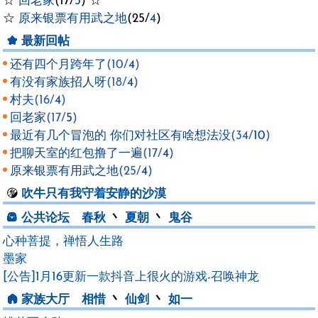
☆
回老家
(17/
5
) ☆
☆
原来银票有用武之地
(25/
4
)
最新回帖
还有四个月跨年了
(10/
4
)
有没有家族招人呀
(18/
4
)
村夫
(16/
4
)
回老家
(17/
5
)
最近有几个冒泡的 你们对社区有啥想法没
(34/
10
)
把聊天室的红包撸了一遍
(17/
4
)
原来银票有用武之地
(25/
4
)
吹牛
只有我守着安静的沙漠
公共论坛
春秋
丶
夏朝
丶
鬼谷
心种菩提，禅悟人生路
墨家
[公告]1月16更新一款抖音上很火的游戏-召唤神龙
家族大厅
相惜
丶
仙剑
丶
如一