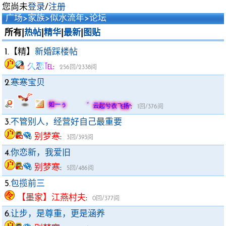
您尚未
登录
/
注册
广场
>
家族
>
似水流年
>
论坛
所有|
热帖
|
精华
|
最新
|
图贴
1.【精】
新婚踩楼帖
久恋℡
:
256回/2338阅
2.
寒寒宝贝
:
如一ぅ ゛云起兮衣飞扬°
1回/376阅
3.
不管别人，经营好自己最重要
别梦寒
:
3回/393阅
4.
你恋新，我爱旧
别梦寒
:
5回/486阅
5.
包揽前三
【墨家】江燕村夫
:
0回/377阅
6.
让步，是尊重，更是涵养