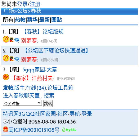
您尚未
登录
/
注册
广场
>
公坛
>
春秋
所有|
热帖
|
精华
|
最新
|
图贴
1.【顶】
【春秋】论坛版规
别梦寒
:
0回/743阅
2.【顶】
【公坛区下辖论坛快速通道】
别梦寒
:
0回/689阅
3.【精】
3gqq家园-大秦
【墨家】江燕村夫
:
1回/4932阅
发帖
.
版主
.
在线(24)
.
论坛工具箱
进入春秋聊天室
.
搜索
特讯网3GQQ社区家园
-
社区
-
导航
-
登录
小Q报时:2026-08-08 18:04:36
闽ICP备2021013108号