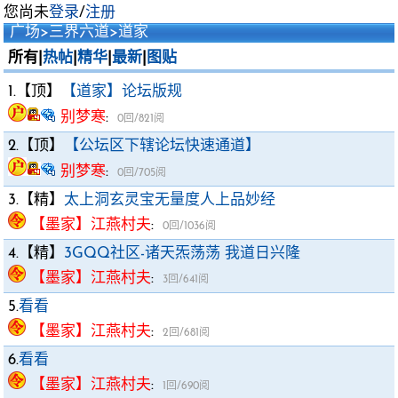
您尚未
登录
/
注册
广场
>
三界六道
>
道家
所有|
热帖
|
精华
|
最新
|
图贴
1.【顶】
【道家】论坛版规
别梦寒
:
0回/821阅
2.【顶】
【公坛区下辖论坛快速通道】
别梦寒
:
0回/705阅
3.【精】
太上洞玄灵宝无量度人上品妙经
【墨家】江燕村夫
:
0回/1036阅
4.【精】
3GQQ社区-诸天炁荡荡 我道日兴隆
【墨家】江燕村夫
:
3回/641阅
5.
看看
【墨家】江燕村夫
:
2回/681阅
6.
看看
【墨家】江燕村夫
:
1回/690阅