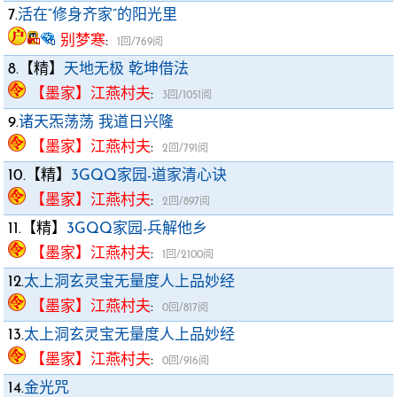
7.
活在“修身齐家”的阳光里
别梦寒
:
1回/769阅
8.【精】
天地无极 乾坤借法
【墨家】江燕村夫
:
3回/1051阅
9.
诸天炁荡荡 我道日兴隆
【墨家】江燕村夫
:
2回/791阅
10.【精】
3GQQ家园-道家清心诀
【墨家】江燕村夫
:
2回/897阅
11.【精】
3GQQ家园-兵解他乡
【墨家】江燕村夫
:
1回/2100阅
12.
太上洞玄灵宝无量度人上品妙经
【墨家】江燕村夫
:
0回/817阅
13.
太上洞玄灵宝无量度人上品妙经
【墨家】江燕村夫
:
0回/916阅
14.
金光咒