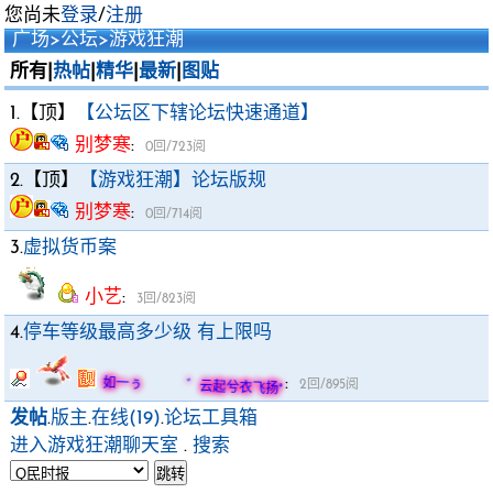
您尚未
登录
/
注册
广场
>
公坛
>
游戏狂潮
所有|
热帖
|
精华
|
最新
|
图贴
1.【顶】
【公坛区下辖论坛快速通道】
别梦寒
:
0回/723阅
2.【顶】
【游戏狂潮】论坛版规
别梦寒
:
0回/714阅
3.
虚拟货币案
小艺
:
3回/823阅
4.
停车等级最高多少级 有上限吗
:
如一ぅ ゛云起兮衣飞扬°
2回/895阅
发帖
.
版主
.
在线(19)
.
论坛工具箱
进入游戏狂潮聊天室
.
搜索