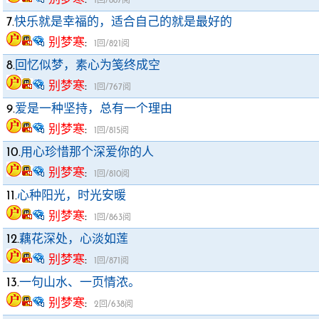
1回/887阅
7.
快乐就是幸福的，适合自己的就是最好的
别梦寒
:
1回/821阅
8.
回忆似梦，素心为笺终成空
别梦寒
:
1回/767阅
9.
爱是一种坚持，总有一个理由
别梦寒
:
1回/815阅
10.
用心珍惜那个深爱你的人
别梦寒
:
1回/810阅
11.
心种阳光，时光安暖
别梦寒
:
1回/863阅
12.
藕花深处，心淡如莲
别梦寒
:
1回/871阅
13.
一句山水、一页情浓。
别梦寒
:
2回/638阅