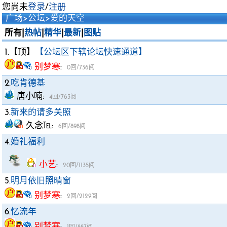
您尚未
登录
/
注册
广场
>
公坛
>
爱的天空
所有|
热帖
|
精华
|
最新
|
图贴
1.【顶】
【公坛区下辖论坛快速通道】
别梦寒
:
0回/736阅
2.
吃肯德基
唐小喃
:
4回/763阅
3.
新来的请多关照
久念℡
:
6回/898阅
4.
婚礼福利
小艺
:
20回/1135阅
5.
明月依旧照晴窗
别梦寒
:
2回/2129阅
6.
忆流年
别梦寒
: