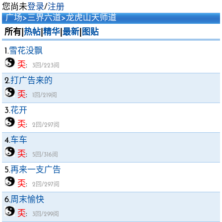
您尚未
登录
/
注册
广场
>
三界六道
>
龙虎山天师道
所有|
热帖
|
精华
|
最新
|
图贴
1.
雪花没飘
奀
:
3回/223阅
2.
打广告来的
奀
:
1回/219阅
3.
花开
奀
:
2回/297阅
4.
车车
奀
:
5回/316阅
5.
再来一支广告
奀
:
2回/297阅
6.
周末愉快
奀
:
3回/299阅