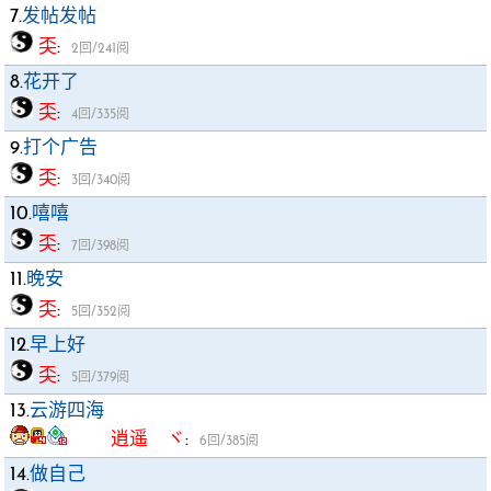
7.
发帖发帖
奀
:
2回/241阅
8.
花开了
奀
:
4回/335阅
9.
打个广告
奀
:
3回/340阅
10.
嘻嘻
奀
:
7回/398阅
11.
晚安
奀
:
5回/352阅
12.
早上好
奀
:
5回/379阅
13.
云游四海
逍遥 ヾ
:
6回/385阅
14.
做自己