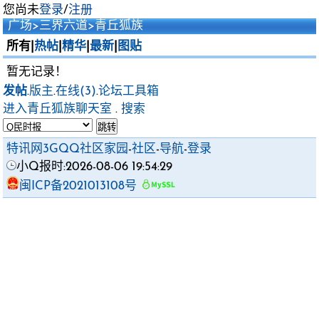
您尚未
登录
/
注册
广场
>
三界六道
>
青丘狐族
所有|
热帖
|
精华
|
最新
|
图贴
暂无记录！
发帖
.
版主
.
在线(3)
.
论坛工具箱
进入青丘狐族聊天室
.
搜索
特讯网3GQQ社区家园
-
社区
-
导航
-
登录
小Q报时:2026-08-06 19:54:29
闽ICP备2021013108号