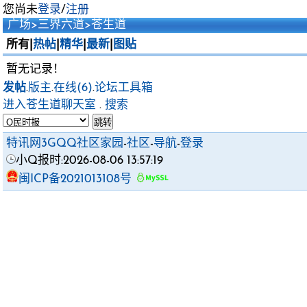
您尚未
登录
/
注册
广场
>
三界六道
>
苍生道
所有|
热帖
|
精华
|
最新
|
图贴
暂无记录！
发帖
.
版主
.
在线(6)
.
论坛工具箱
进入苍生道聊天室
.
搜索
特讯网3GQQ社区家园
-
社区
-
导航
-
登录
小Q报时:2026-08-06 13:57:19
闽ICP备2021013108号