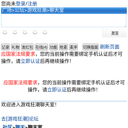
您尚未
登录
/
注册
广场
>
公坛
>
游戏狂潮
>聊天室
刷新页面
应国家法规要求
，您的当前操作需要绑定手机认证后才可
操作，请
立即认证
后再继续操作！
应国家法规要求
，您的当前操作需要绑定手机认证后才可
操作，请
立即认证
后再继续操作！
欢迎进入游戏狂潮聊天室！
去[游戏狂潮]论坛
社区
>
聊天
>聊天室