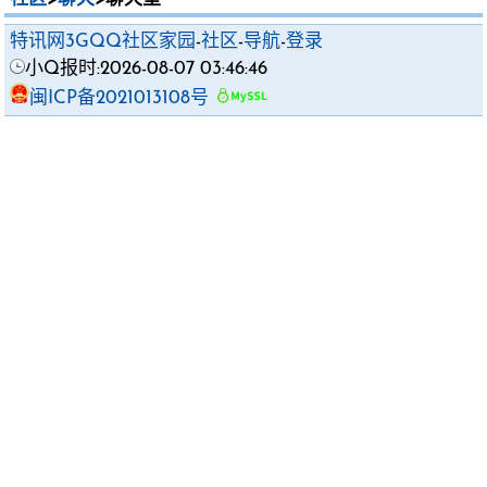
特讯网3GQQ社区家园
-
社区
-
导航
-
登录
小Q报时:2026-08-07 03:46:46
闽ICP备2021013108号