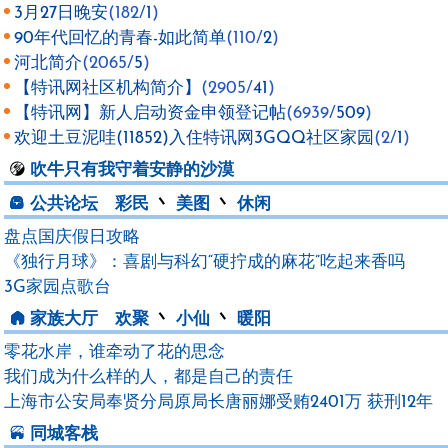
3月27日晚安
(182/
1
)
90年代回忆的青春-如此简单
(110/
2
)
河北简介
(2065/
5
)
【特讯网社区机构简介】
(2905/
41
)
【特讯网】新人启动资金申领登记帖
(6939/
509
)
欢迎土豆泥哇(11852)入住特讯网3GQQ社区家园
(2/
1
)
吹牛
只有我守着安静的沙漠
公共论坛
彩民
丶
美图
丶
休闲
盘点国庆假日攻略
《独行月球》：喜剧与科幻“硬拧成的麻花”吃起来香吗
3G家园点歌台
家族大厅
欢聚
丶
小仙
丶
暖阳
零花水岸，谁牵动了花的思念
我们成为什么样的人，都是自己的责任
上海市公安局奉贤分局原局长唐丽娜受贿2401万 获刑12年
同城客栈