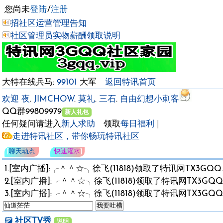
您尚未
登陆
/
注册
招社区运营管理告知
社区管理员实物薪酬领取说明
大特在线兵马:
99101
大军
返回特讯首页
欢迎
夜
.
JIMCHOW
.
莫礼
.
三石
.
自由幻想小刺客
QQ群99809
新人礼包
任何疑问请进入
新人求助
领取
每日福利
|
走进特讯社区，带你畅玩特讯社区
[
聊天动态
快速灌水
]
1.[室内广播]:╭＾＾☆╮徐飞(11818)领取了特讯网TX3GQQ.CO
2.[室内广播]:╭＾＾☆╮徐飞(11818)领取了特讯网TX3GQQ.CO
3.[室内广播]:╭＾＾☆╮徐飞(11818)领取了特讯网TX3GQQ.CO
社区TV秀
说明