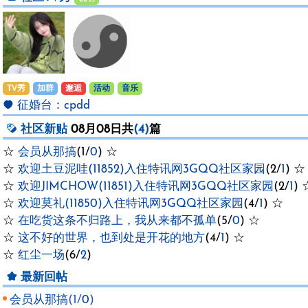
TV秀
加群
邂逅
活动
音乐
征婚台：
cpdd
社区新贴
08月08日共
(4)
篇
☆
会员从那搞
(1/
0
) ☆
☆
欢迎土豆泥哇(11852)入住特讯网3GQQ社区家园
(2/
1
) ☆
☆
欢迎JIMCHOW(11851)入住特讯网3GQQ社区家园
(2/
1
) 
☆
欢迎莫礼(11850)入住特讯网3GQQ社区家园
(4/
1
) ☆
☆
在吃货这条不归路上，我从来都不孤单
(5/
0
) ☆
☆
这不好的世界，也到处是开花的地方
(4/
1
) ☆
☆
红尘一场
(6/
2
)
最新回帖
会员从那搞
(1/
0
)