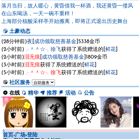
落月当归，故人暖心，黄昏借我一杯酒，我还黄昏一缕风
在山东喝汤，一天一碗不重样！
上海部分核酸采样亭开始搬离，即将正式退出历史舞台
土豪动态
(28分钟前)
夜
[
成功领取慈善基金
]5338金币
(2小时前)
╭＾＾☆╮徐飞
获得了系统赠送的[
鲜花
]
(2小时前)
泪无痕
[
成功领取慈善基金
]1809金币
(3小时前)
泪无痕
获得了系统赠送的[
鲜花
]
(5小时前)
╭＾＾☆╮徐飞
获得了系统赠送的[
鲜花
]
社区服务
在线
精华
推荐
活动
公告
首页
-
广场
-
登陆