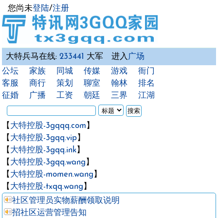
您尚未
登陆
/
注册
大特兵马在线:
233441
大军 进入
广场
公坛
家族
同城
传媒
游戏
衙门
客服
商行
策划
聊室
翰林
排名
征婚
广播
工资
朝廷
三界
江湖
【
大特控股-3gqqq.com
】
【
大特控股-3gqq.vip
】
【
大特控股-3gqq.ink
】
【
大特控股-3gqq.wang
】
【
大特控股-momen.wang
】
【
大特控股-txqq.wang
】
社区管理员实物薪酬领取说明
招社区运营管理告知